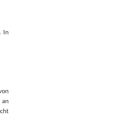
. In
von
t an
cht