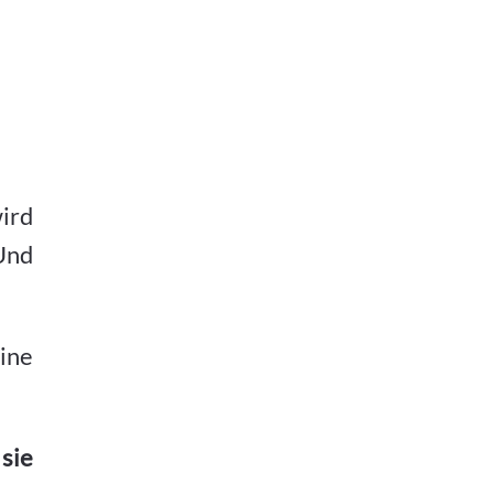
ird
Und
ine
sie