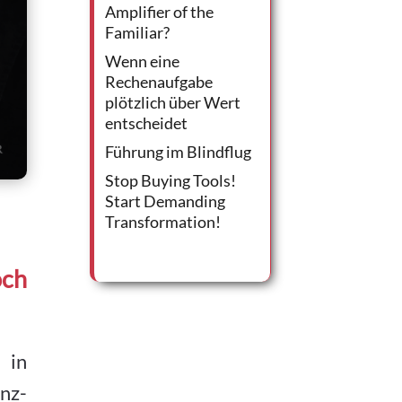
Amplifier of the
Familiar?
Wenn eine
Rechenaufgabe
plötzlich über Wert
entscheidet
Führung im Blindflug
Stop Buying Tools!
Start Demanding
Transformation!
och
 in
nz-