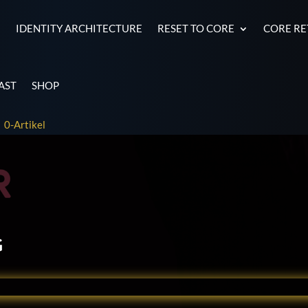
E
IDENTITY ARCHITECTURE
RESET TO CORE
CORE R
AST
SHOP
0-Artikel
g