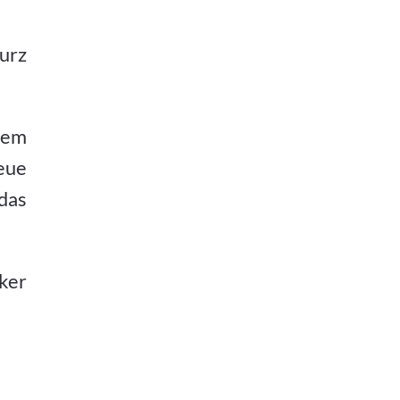
urz
nem
Neue
das
ker